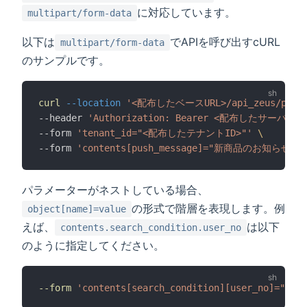
に対応しています。
multipart/form-data
以下は
でAPIを呼び出すcURL
multipart/form-data
のサンプルです。
curl
--location
'<配布したベースURL>/api_zeus/push/
--header 
'Authorization: Bearer <配布したサーバ
--form 
'tenant_id="<配布したテナントID>"'
\
--form 
'contents[push_message]="新商品のお知らせ"'
パラメーターがネストしている場合、
の形式で階層を表現します。例
object[name]=value
えば、
は以下
contents.search_condition.user_no
のように指定してください。
--form
'contents[search_condition][user_no]="APP0