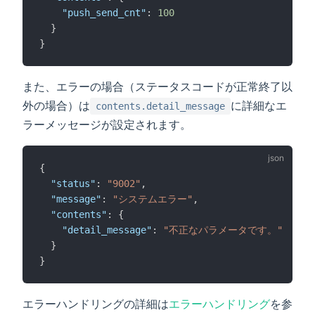
"push_send_cnt"
: 
100
  }
}
また、エラーの場合（ステータスコードが正常終了以
外の場合）は
に詳細なエ
contents.detail_message
ラーメッセージが設定されます。
{
"status"
: 
"9002"
,
"message"
: 
"システムエラー"
,
"contents"
: {
"detail_message"
: 
"不正なパラメータです。"
  }
}
エラーハンドリングの詳細は
エラーハンドリング
を参