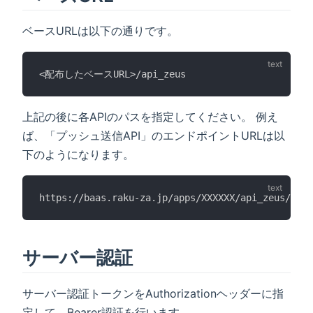
ベースURLは以下の通りです。
<配布したベースURL>/api_zeus
上記の後に各APIのパスを指定してください。 例え
ば、「プッシュ送信API」のエンドポイントURLは以
下のようになります。
https://baas.raku-za.jp/apps/XXXXXX/api_zeus/push
サーバー認証
サーバー認証トークンをAuthorizationヘッダーに指
定して、Bearer認証を行います。