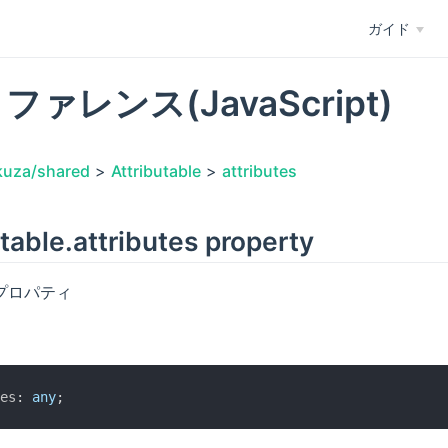
ガイド
リファレンス(JavaScript)
kuza/shared
>
Attributable
>
attributes
table.attributes property
プロパティ
es
: 
any
;