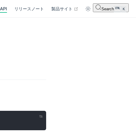
open in new window
API
リリースノート
製品サイト
Search
K