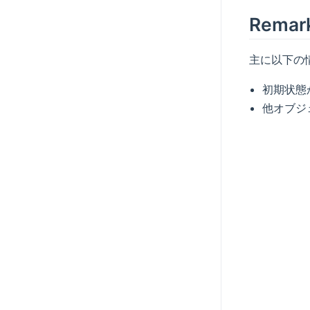
Remar
主に以下の
初期状態
他オブジ