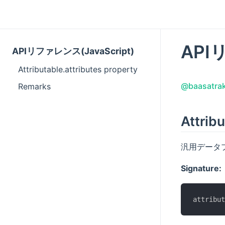
API
APIリファレンス(JavaScript)
Attributable.attributes property
@baasatra
Remarks
Attribu
汎用データ
Signature:
attribut