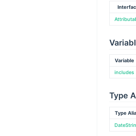
Interfa
Attributa
Variab
Variable
includes
Type A
Type Ali
DateStri