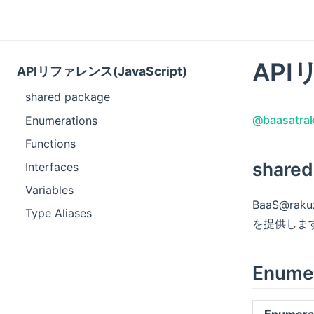
API
APIリファレンス(JavaScript)
shared package
@baasatra
Enumerations
Functions
shared
Interfaces
Variables
BaaS
@
ra
Type Aliases
を提供しま
Enumer