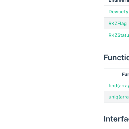
Enumera
DeviceTy
RKZFlag
RKZStat
Functi
Fu
find(arra
uniq(arra
Interf