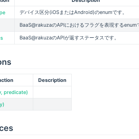
tion
Description
デバイス区分(iOSまたはAndroid)のenumです。
pe
BaaS
@
rakuzaのAPIにおけるフラグを表現するenu
BaaS
@
rakuzaのAPIが返すステータスです。
us
ons
nction
Description
y, predicate)
y)
aces