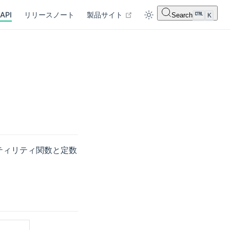
open in new window
API
リリースノート
製品サイト
Search
K
部ユーティリティ関数と定数