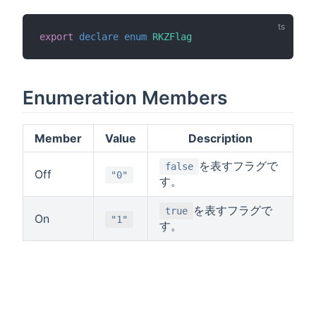
export
declare
enum
RKZFlag
Enumeration Members
Member
Value
Description
を表すフラグで
false
Off
"0"
す。
を表すフラグで
true
On
"1"
す。