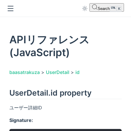
Search
K
APIリファレンス
(JavaScript)
dow
baasatrakuza
>
UserDetail
>
id
UserDetail.id property
ユーザー詳細ID
Signature: