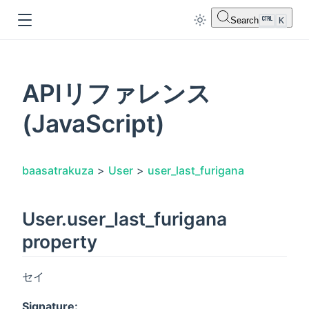
Search
K
APIリファレンス
(JavaScript)
dow
baasatrakuza
>
User
>
user_last_furigana
User.user_last_furigana
property
セイ
Signature: