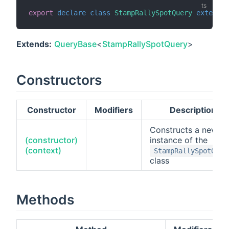
export
declare
class
StampRallySpotQuery
extends
Extends:
QueryBase
<
StampRallySpotQuery
>
Constructors
Constructor
Modifiers
Description
Constructs a new
(constructor)
instance of the
(context)
StampRallySpotQuer
class
Methods