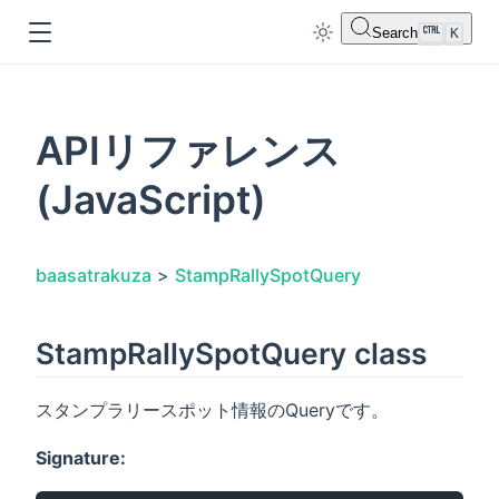
Search
K
APIリファレンス
(JavaScript)
dow
baasatrakuza
>
StampRallySpotQuery
StampRallySpotQuery class
スタンプラリースポット情報のQueryです。
Signature: