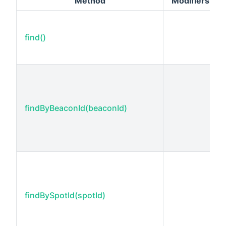
Method
Modifiers
find()
findByBeaconId(beaconId)
findBySpotId(spotId)