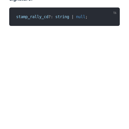
stamp_rally_cd
?: 
string
 | 
null
;