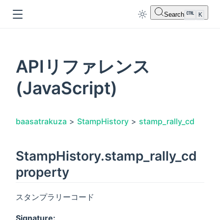
Search
K
APIリファレンス
(JavaScript)
dow
baasatrakuza
>
StampHistory
>
stamp_rally_cd
StampHistory.stamp_rally_cd
property
スタンプラリーコード
Signature: