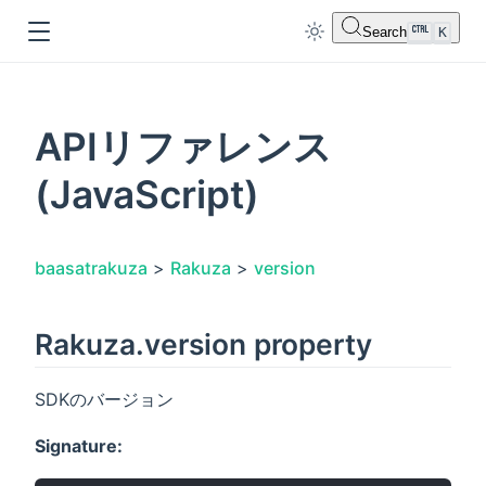
Search
K
APIリファレンス
(JavaScript)
dow
baasatrakuza
>
Rakuza
>
version
Rakuza.version property
SDKのバージョン
Signature: