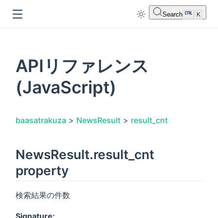
Search
K
APIリファレンス
(JavaScript)
dow
baasatrakuza
>
NewsResult
>
result_cnt
NewsResult.result_cnt
property
検索結果の件数
Signature: