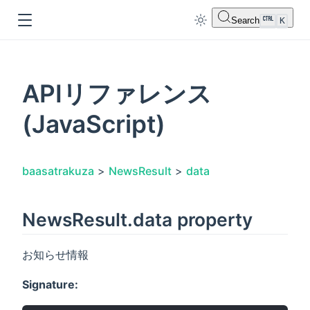
Search
K
APIリファレンス
(JavaScript)
dow
baasatrakuza
>
NewsResult
>
data
NewsResult.data property
お知らせ情報
Signature: