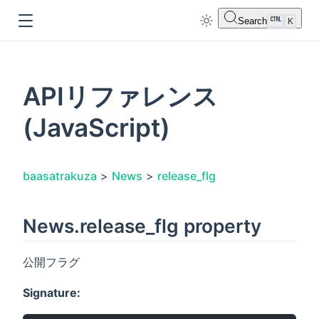
Search
K
APIリファレンス
(JavaScript)
dow
baasatrakuza
>
News
>
release_flg
News.release_flg property
公開フラグ
Signature: