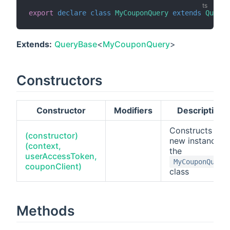
export
declare
class
MyCouponQuery
extends
QueryB
Extends:
QueryBase
<
MyCouponQuery
>
Constructors
Constructor
Modifiers
Description
Constructs a
(constructor)
new instance o
(context,
the
userAccessToken,
MyCouponQuery
couponClient)
class
Methods