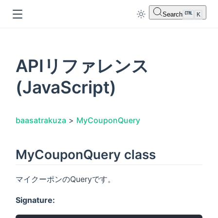
Search
K
APIリファレンス
(JavaScript)
dow
baasatrakuza
>
MyCouponQuery
MyCouponQuery class
マイクーポンのQueryです。
Signature: