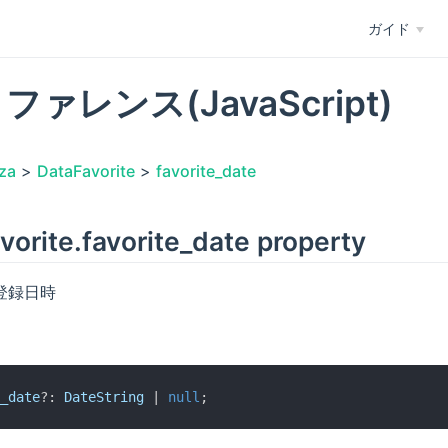
ガイド
リファレンス(JavaScript)
za
>
DataFavorite
>
favorite_date
vorite.favorite_date property
登録日時
_date
?: 
DateString
 | 
null
;