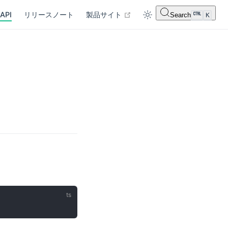
open in new window
API
リリースノート
製品サイト
Search
K