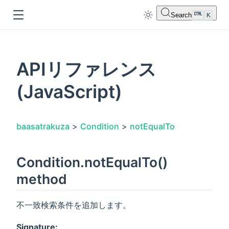
Search
K
APIリファレンス
(JavaScript)
dow
baasatrakuza
>
Condition
>
notEqualTo
Condition.notEqualTo()
method
不一致検索条件を追加します。
Signature: