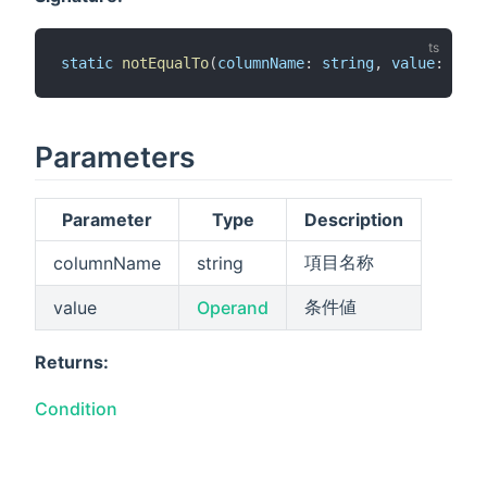
static
notEqualTo
(
columnName
: 
string
, 
value
: 
Oper
Parameters
Parameter
Type
Description
項目名称
columnName
string
条件値
value
Operand
Returns:
Condition